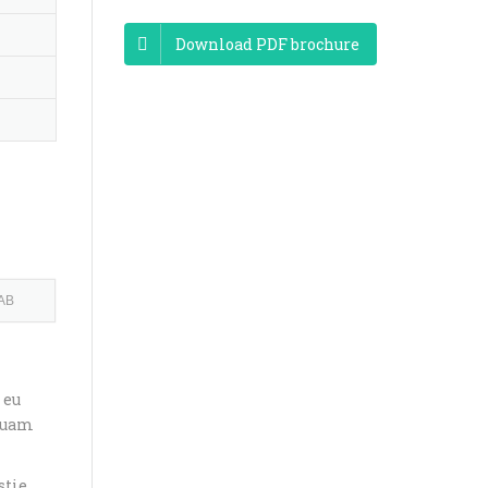
Download PDF brochure
AB
 eu
iquam
tie,