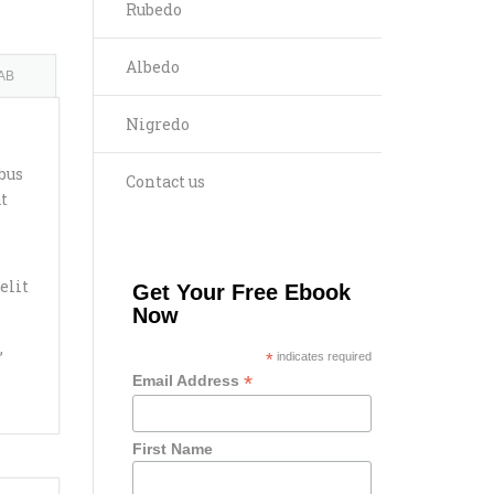
Rubedo
Albedo
AB
Nigredo
bus
Contact us
at
elit
Get Your Free Ebook
Now
,
*
indicates required
*
Email Address
First Name