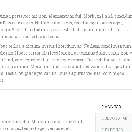
lvinar, porttitor mi non, elementum dui. Morbi mi nisl, tincidu
inibus eu mauris. Nullam nisi lacus, feugiat eget varius eget,
dio. Sed sollicitudin viverra est, at aliquam metus ultrices id.
modo facilisis vitae ut lectus.
us tellus, a dictum metus interdum ac. Nullam condimentum,
lestie, libero tortor ultrices lorem, at tempus diam purus non v
ifend, consequat elit id, tristique massa. Fusce dolor velit, bla
m ornare diam. Morbi mi nisl, tincidunt sed venenatis eget, fini
i lacus, feugiat eget varius. Duis eu purus vel nisl commodo
us.
MAIN TAB
SECOND TAB
 elementum dui. Morbi mi nisl, tincidunt
isi lacus, feugiat eget varius eget,
THIRD TAB