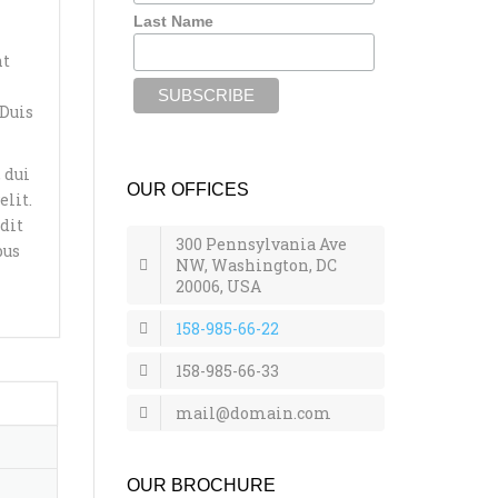
Last Name
nt
 Duis
 dui
OUR OFFICES
elit.
ndit
300 Pennsylvania Ave
bus
NW, Washington, DC
20006, USA
158-985-66-22
158-985-66-33
mail@domain.com
OUR BROCHURE