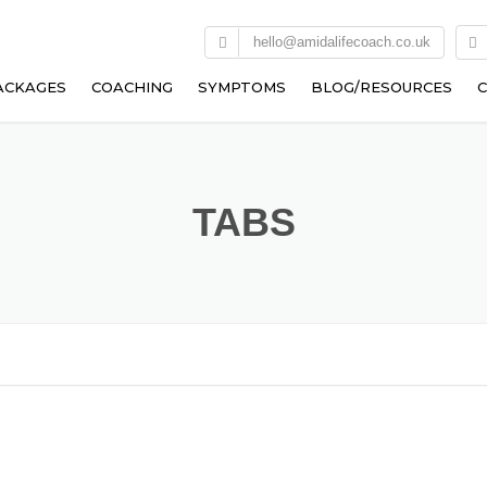
hello@amidalifecoach.co.uk
ACKAGES
COACHING
SYMPTOMS
BLOG/RESOURCES
FREE CONSULTATION
COGNITIVE BEHAVIOURAL
SPIRITUAL DEPRESSION
THERAPY (CBT)
NIGREDO
OCD
TABS
TRANSACTIONAL ANALYSIS
ALBEDO
ANXIETY
LIFE COACHING
RUBEDO
LOW SELF ESTEEM
EXISTENTIAL COACHING
COACHING
NARCISSISTIC ABUSE
EMOTIONAL ABUSE COACHING
SPIRITUAL AWAKENING
SPIRITUAL GUIDANCE
COMPLEX PTSD