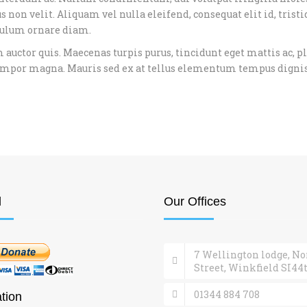
 non velit. Aliquam vel nulla eleifend, consequat elit id, trist
tibulum ornare diam.
auctor quis. Maecenas turpis purus, tincidunt eget mattis ac, p
c tempor magna. Mauris sed ex at tellus elementum tempus digni
l
Our Offices
7 Wellington lodge, No
Street, Winkfield SI44
01344 884 708
tion