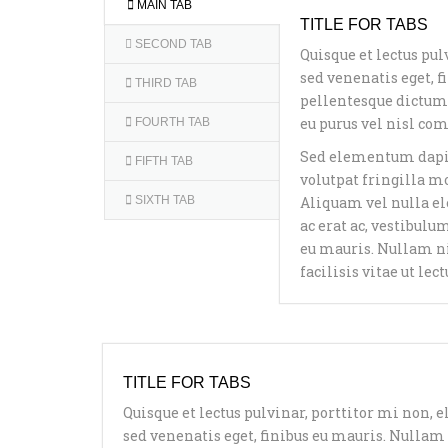
MAIN TAB
TITLE FOR TABS
SECOND TAB
Quisque et lectus pu
sed venenatis eget, f
THIRD TAB
pellentesque dictum o
eu purus vel nisl com
FOURTH TAB
Sed elementum dapib
FIFTH TAB
volutpat fringilla mo
SIXTH TAB
Aliquam vel nulla ele
ac erat ac, vestibulu
eu mauris. Nullam nis
facilisis vitae ut lect
TITLE FOR TABS
Quisque et lectus pulvinar, porttitor mi non,
sed venenatis eget, finibus eu mauris. Nullam n