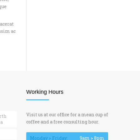
ique
lacerat
ssim ac
Working Hours
Visit us at our office for a mean cup of
rth
coffee and a free consulting hour.
ta
Monday > Friday:
9am > 8pm