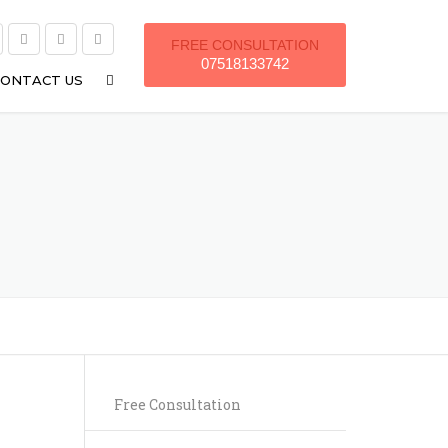
FREE CONSULTATION
07518133742
CONTACT US
Free Consultation