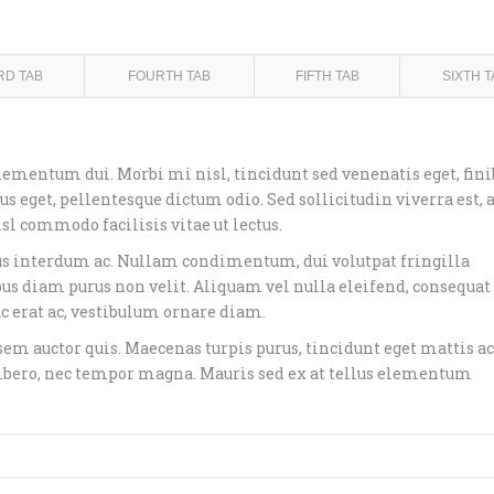
RD TAB
FOURTH TAB
FIFTH TAB
SIXTH T
elementum dui. Morbi mi nisl, tincidunt sed venenatis eget, fini
us eget, pellentesque dictum odio. Sed sollicitudin viverra est, 
isl commodo facilisis vitae ut lectus.
s interdum ac. Nullam condimentum, dui volutpat fringilla
pus diam purus non velit. Aliquam vel nulla eleifend, consequat 
 ac erat ac, vestibulum ornare diam.
em auctor quis. Maecenas turpis purus, tincidunt eget mattis ac
 libero, nec tempor magna. Mauris sed ex at tellus elementum