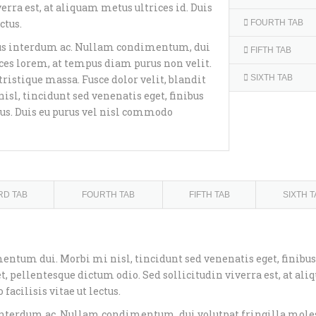
erra est, at aliquam metus ultrices id. Duis
ctus.
FOURTH TAB
us interdum ac. Nullam condimentum, dui
FIFTH TAB
rices lorem, at tempus diam purus non velit.
tristique massa. Fusce dolor velit, blandit
SIXTH TAB
isl, tincidunt sed venenatis eget, finibus
ius. Duis eu purus vel nisl commodo
RD TAB
FOURTH TAB
FIFTH TAB
SIXTH T
mentum dui. Morbi mi nisl, tincidunt sed venenatis eget, finibus
et, pellentesque dictum odio. Sed sollicitudin viverra est, at al
facilisis vitae ut lectus.
nterdum ac. Nullam condimentum, dui volutpat fringilla moles