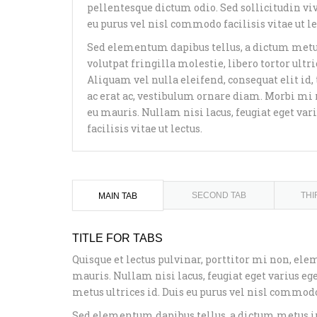
pellentesque dictum odio. Sed sollicitudin viv
eu purus vel nisl commodo facilisis vitae ut le
Sed elementum dapibus tellus, a dictum met
volutpat fringilla molestie, libero tortor ult
Aliquam vel nulla eleifend, consequat elit id, 
ac erat ac, vestibulum ornare diam. Morbi mi n
eu mauris. Nullam nisi lacus, feugiat eget var
facilisis vitae ut lectus.
SECOND TAB
THI
MAIN TAB
TITLE FOR TABS
Quisque et lectus pulvinar, porttitor mi non, ele
mauris. Nullam nisi lacus, feugiat eget varius eg
metus ultrices id. Duis eu purus vel nisl commodo 
Sed elementum dapibus tellus, a dictum metus i